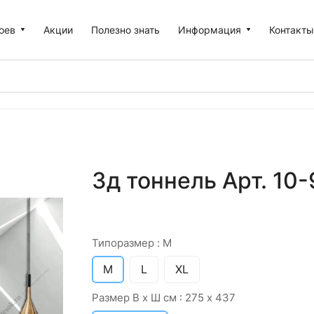
оев
Акции
Полезно знать
Информация
Контакт
3д тоннель Арт. 10
Типоразмер :
M
M
L
XL
Размер В х Ш см :
275 х 437