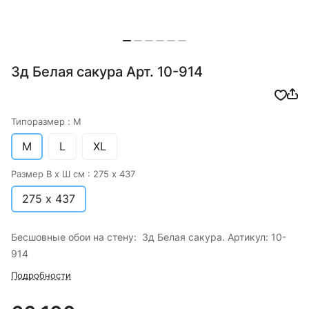
3д Белая сакура Арт. 10-914
Типоразмер :
M
M
L
XL
Размер В х Ш см :
275 х 437
275 х 437
Бесшовные обои на стену: 3д Белая сакура. Артикул: 10-
914
Подробности