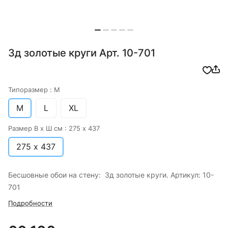
3д золотые круги Арт. 10-701
Типоразмер :
M
M
L
XL
Размер В х Ш см :
275 х 437
275 х 437
Бесшовные обои на стену: 3д золотые круги. Артикул: 10-
701
Подробности