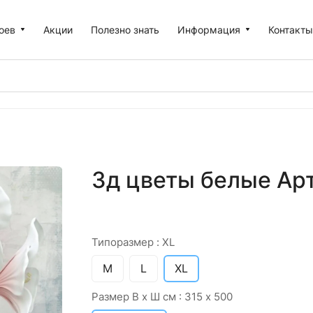
оев
Акции
Полезно знать
Информация
Контакт
3д цветы белые Арт
Типоразмер :
XL
M
L
XL
Размер В х Ш см :
315 х 500