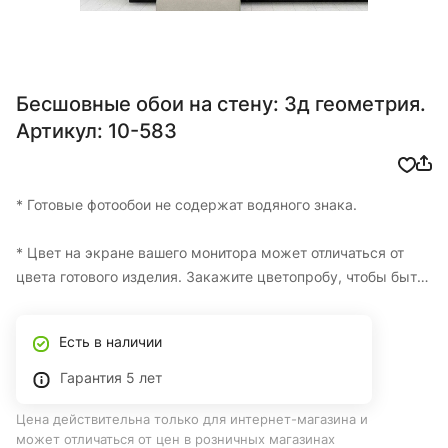
Бесшовные обои на стену: 3д геометрия.
Артикул: 10-583
* Готовые фотообои не содержат водяного знака.
* Цвет на экране вашего монитора может отличаться от
цвета готового изделия. Закажите цветопробу, чтобы быть
уверенными в итоговом цвете.
Есть в наличии
* Изготовление одной цветопробы БЕСПЛАТНО
Гарантия 5 лет
* Фотообои на заказ по вашим размерам с доставкой по
Цена действительна только для интернет-магазина и
Казахстану
может отличаться от цен в розничных магазинах