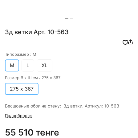
3д ветки Арт. 10-563
Типоразмер :
M
M
L
XL
Размер В х Ш см :
275 х 367
275 х 367
Бесшовные обои на стену: 3д ветки. Артикул: 10-563
Подробности
55 510 тенге