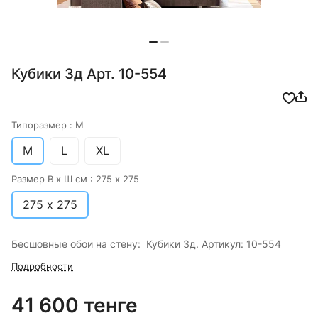
Кубики 3д Арт. 10-554
Типоразмер :
M
M
L
XL
Размер В х Ш см :
275 х 275
275 х 275
Бесшовные обои на стену: Кубики 3д. Артикул: 10-554
Подробности
41 600 тенге