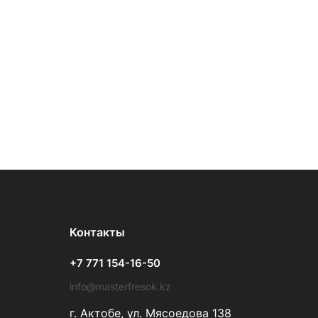
Контакты
+7 771 154-16-50
info@masterfresok.kz
г. Актобе, ул. Мясоедова 138