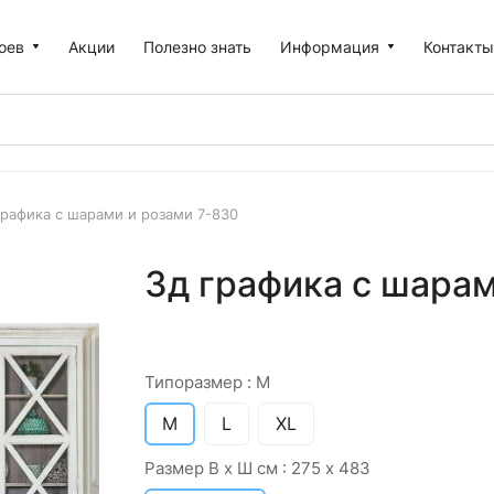
оев
Акции
Полезно знать
Информация
Контакт
графика с шарами и розами 7-830
3д графика с шарам
Типоразмер :
M
M
L
XL
Размер В х Ш см :
275 х 483