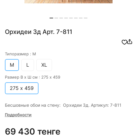
Орхидеи 3д Арт. 7-811
Типоразмер :
M
M
L
XL
Размер В х Ш см :
275 х 459
275 х 459
Бесшовные обои на стену: Орхидеи 3д. Артикул: 7-811
Подробности
69 430 тенге