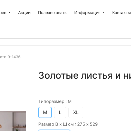
оев
Акции
Полезно знать
Информация
Контакт
ити 9-1436
Золотые листья и н
Типоразмер :
M
M
L
XL
Размер В х Ш см :
275 х 529