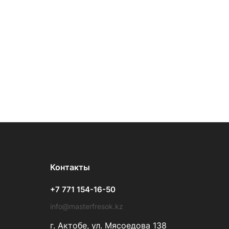
Контакты
+7 771 154-16-50
info@masterfresok.kz
г. Актобе, ул. Мясоедова 138