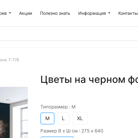
оев
Акции
Полезно знать
Информация
Контакт
оне 7-776
Цветы на черном фо
Типоразмер :
M
M
L
XL
Размер В х Ш см :
275 х 640