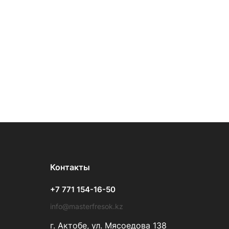
Контакты
+7 771 154-16-50
info@masterfresok.kz
г. Актобе, ул. Мясоедова 138