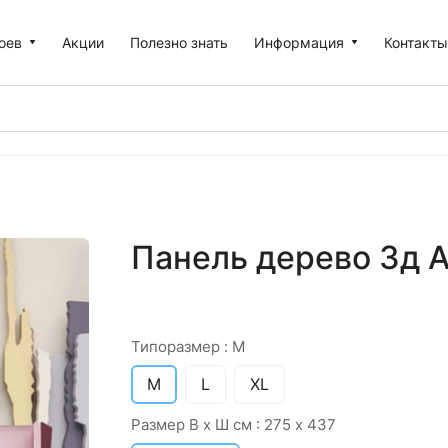
оев
Акции
Полезно знать
Информация
Контакт
Панель дерево 3д А
Типоразмер :
M
M
L
XL
Размер В х Ш см :
275 х 437