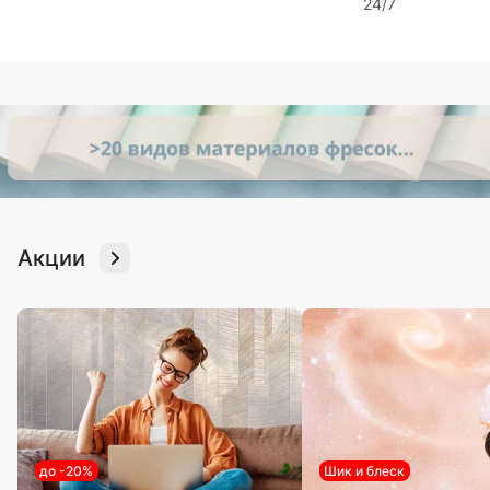
24/7
Акции
до -20%
Шик и блеск