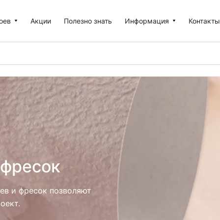
оев
Акции
Полезно знать
Информация
Контакт
 фресок
ев и фресок позволяют
оект.