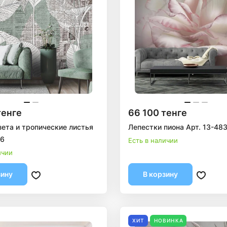
тенге
66 100 тенге
зета и тропические листья
Лепестки пиона Арт. 13-48
46
Есть в наличии
ичии
зину
В корзину
ХИТ
НОВИНКА