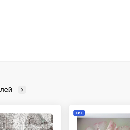
елей
ХИТ