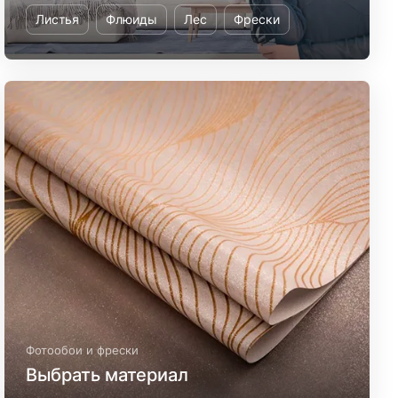
Листья
Флюиды
Лес
Фрески
Фотообои и фрески
Выбрать материал