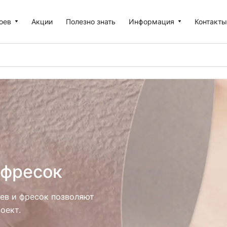
оев
Акции
Полезно знать
Информация
Контакт
 фресок
ев и фресок позволяют
оект.