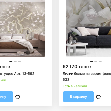
тенге
62 170 тенге
етущее Арт. 13-592
Лилии белые на сером фоне 
633
ичии
Есть в наличии
зину
В корзину