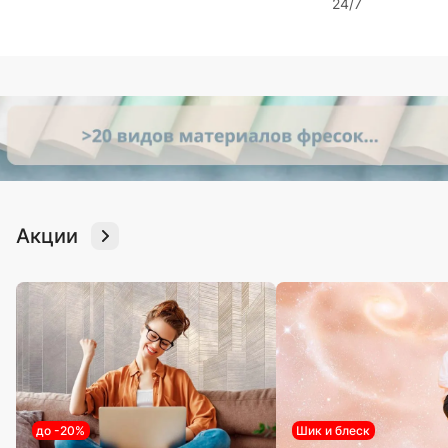
24/7
Акции
до -20%
Шик и блеск