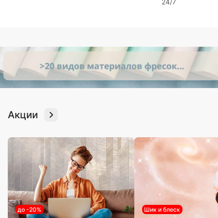
24/7
Акции
до -20%
Шик и блеск