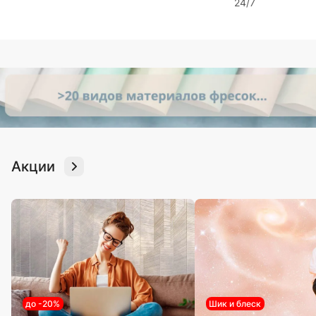
24/7
Акции
до -20%
Шик и блеск