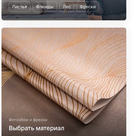
Листья
Флюиды
Лес
Фрески
Фотообои и фрески
Выбрать материал