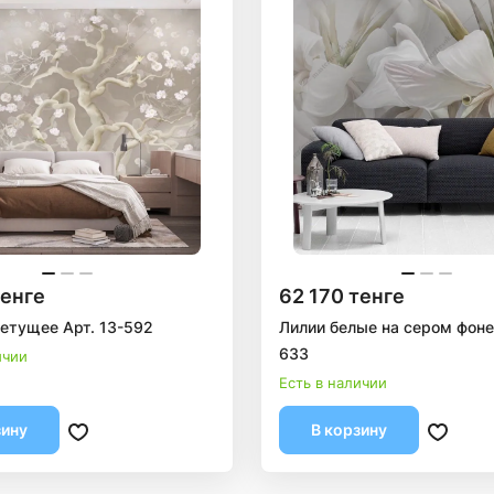
тенге
62 170 тенге
етущее Арт. 13-592
Лилии белые на сером фоне 
633
ичии
Есть в наличии
зину
В корзину