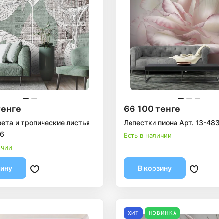
тенге
66 100 тенге
зета и тропические листья
Лепестки пиона Арт. 13-48
46
Есть в наличии
ичии
зину
В корзину
ХИТ
НОВИНКА