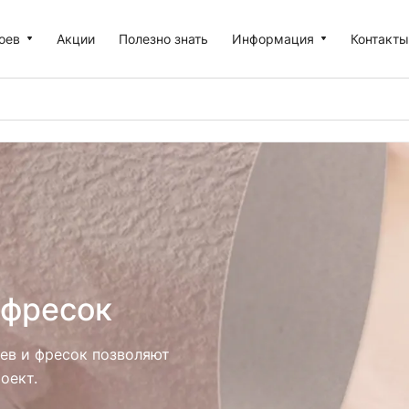
оев
Акции
Полезно знать
Информация
Контакт
 фресок
ев и фресок позволяют
оект.