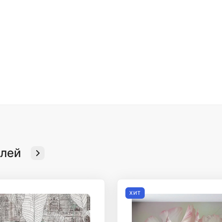
елей
ХИТ