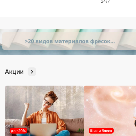
24/7
Акции
до -20%
Шик и блеск