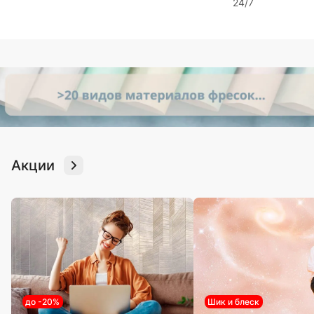
24/7
Акции
до -20%
Шик и блеск