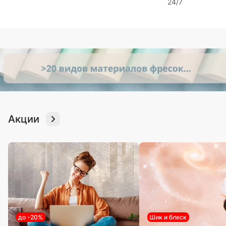
24/7
Акции
до -20%
Шик и блеск