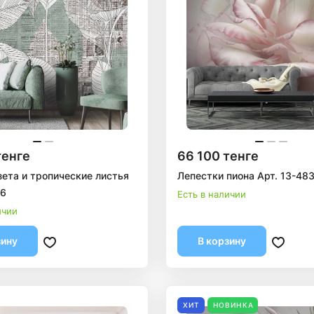
тенге
66 100 тенге
зета и тропические листья
Лепестки пиона Арт. 13-48
46
Есть в наличии
ичии
зину
В корзину
ХИТ
НОВИНКА