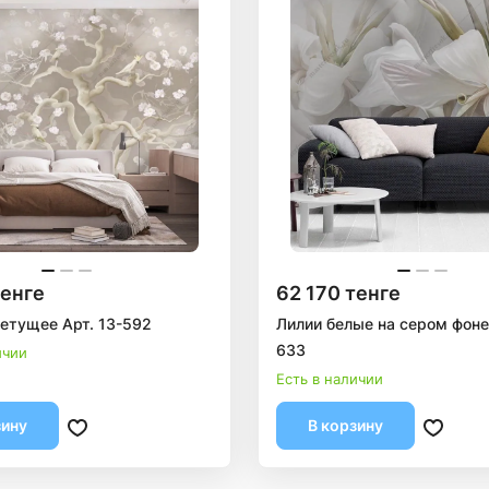
тенге
62 170 тенге
етущее Арт. 13-592
Лилии белые на сером фоне 
633
ичии
Есть в наличии
зину
В корзину