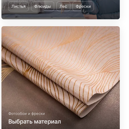
Листья
Флюиды
Лес
Фрески
Фотообои и фрески
Выбрать материал