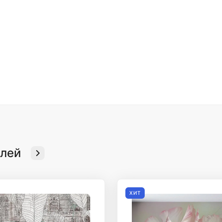
елей
ХИТ