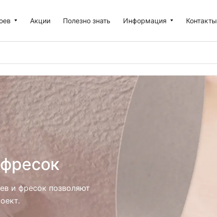
оев
Акции
Полезно знать
Информация
Контакт
 фресок
ев и фресок позволяют
оект.