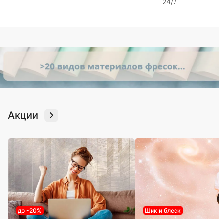
24/7
Акции
до -20%
Шик и блеск