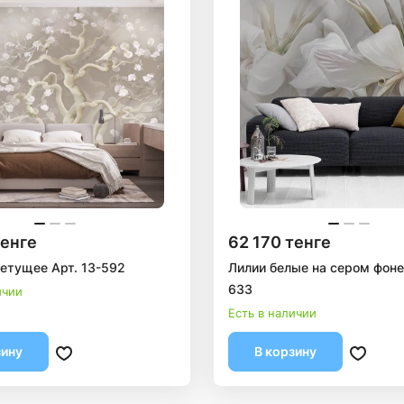
тенге
62 170 тенге
етущее Арт. 13-592
Лилии белые на сером фоне 
633
ичии
Есть в наличии
зину
В корзину