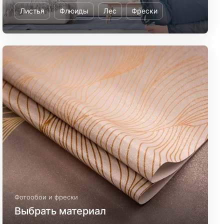
Листья
Флюиды
Лес
Фрески
Фотообои и фрески
Выбрать материал