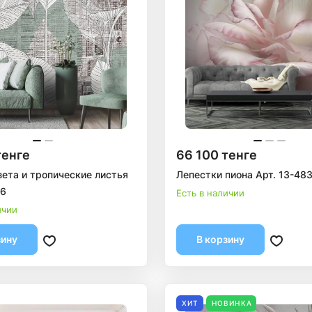
тенге
66 100 тенге
зета и тропические листья
Лепестки пиона Арт. 13-48
46
Есть в наличии
ичии
зину
В корзину
ХИТ
НОВИНКА