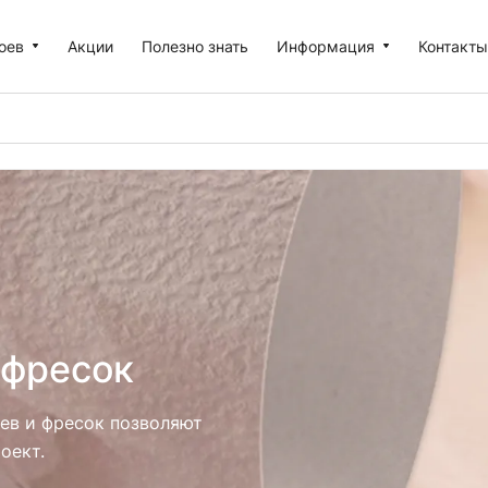
оев
Акции
Полезно знать
Информация
Контакт
 фресок
ев и фресок позволяют
оект.