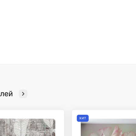
елей
ХИТ